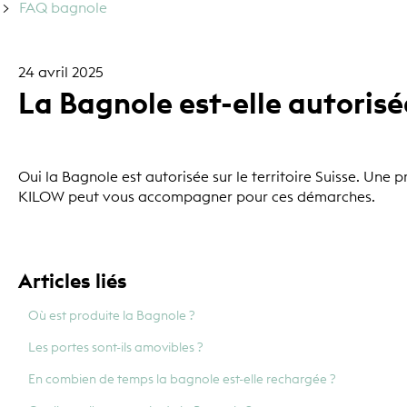
FAQ bagnole
24 avril 2025
La Bagnole est-elle autorisé
Oui la Bagnole est autorisée sur le territoire Suisse. Une 
KILOW peut vous accompagner pour ces démarches.
Articles liés
Où est produite la Bagnole ?
Les portes sont-ils amovibles ?
En combien de temps la bagnole est-elle rechargée ?